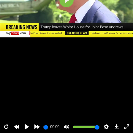
پخش
00:00
00:00